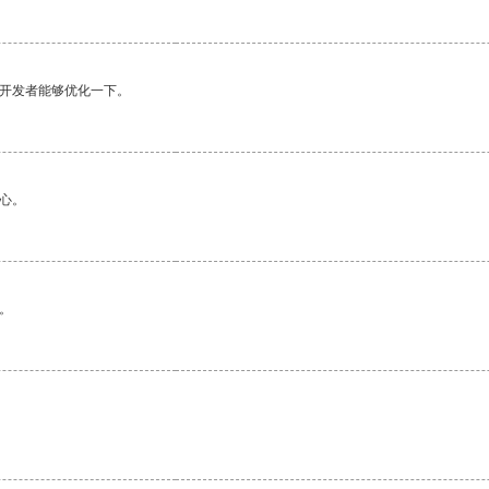
望开发者能够优化一下。
心。
。